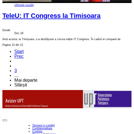
Ultimele noutăți
TeleU: IT Congress la Timisoara
Detalii
Dec.18
Anul acesta, la Timișoara, s-a desfășurat a cincea ediție IT Congress. În cadrul ei companii de
Pagina 12 din 12
Start
Prec
3
…
Mai departe
Sfârșit
Termeni și condiții
Confidențialitate
Cookies