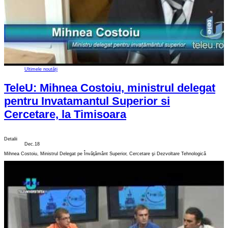
Ultimele noutăți
TeleU: Mihnea Costoiu, ministrul delegat
pentru Invatamantul Superior si
Cercetare, la Timisoara
Detalii
Dec.18
Mihnea Costoiu, Ministrul Delegat pe Învăţământ Superior, Cercetare şi Dezvoltare Tehnologică