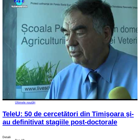
Ultimele noutăți
TeleU: 50 de cercetători din Timişoara şi-
au definitivat stagiile post-doctorale
Detalii