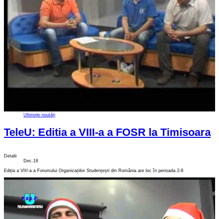
Ultimele noutăți
TeleU: Editia a VIII-a a FOSR la Timisoara
Detalii
Dec.18
Ediția a VIII-a a Forumului Organizațiilor Studențești din România are loc în perioada 2-8