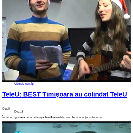
Ultimele noutăți
TeleU: BEST Timişoara au colindat TeleU
Detalii
Dec.18
Într-o zi friguroasă de iarnă la uşa TeleUniversităţii şi-au făcut apariţia colindătorii.