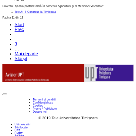
Dec.18
Proiectul „Şcoala postdoctorală în domeniul Agriculturii şi al Medicinei Veterinare",
TeleU: IT Congress la Timisoara
Pagina 11 din 12
Start
Prec
3
…
Mai departe
Sfârșit
Termeni și condiții
Confidențialitate
Cookies
Promo / Publicitate
Despre noi
© 2019 TeleUniversitatea Timișoara
Ultimele știri
Știri locale
UPT
UMFT