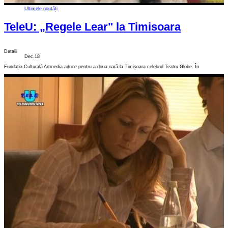
Ultimele noutăți
TeleU: „Regele Lear" la Timisoara
Detalii
Dec.18
Fundația Culturală Artmedia aduce pentru a doua oară la Timișoara celebrul Teatru Globe. În