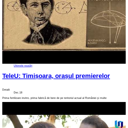
Ultimele noutăți
TeleU: Timișoara, orașul premierelor
Detalii
Dec.18
Prima fertilizare invitro, prima fabrică de bere de pe teritoriul actual al României și multe