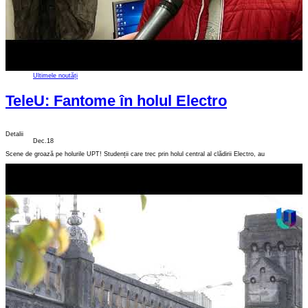
Ultimele noutăți
TeleU: Fantome în holul Electro
Detalii
Dec.18
Scene de groază pe holurile UPT! Studenții care trec prin holul central al clădirii Electro, au