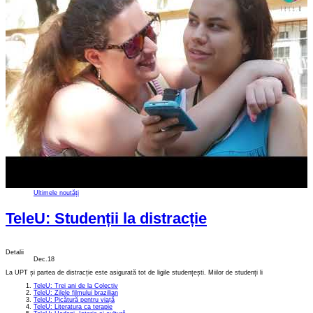
Ultimele noutăți
TeleU: Studenții la distracție
Detalii
Dec.18
La UPT și partea de distracție este asigurată tot de ligile studențești. Miilor de studenți li
TeleU: Trei ani de la Colectiv
TeleU: Zilele filmului brazilian
TeleU: Picătură pentru viață
TeleU: Literatura ca terapie