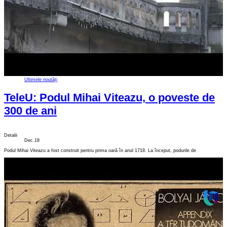
Ultimele noutăți
TeleU: Podul Mihai Viteazu, o poveste de
300 de ani
Detalii
Dec.18
Podul Mihai Viteazu a fost construit pentru prima oară în anul 1718. La început, podurile de