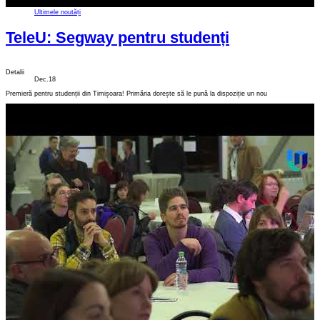
Ultimele noutăți
TeleU: Segway pentru studenți
Detalii
Dec.18
Premieră pentru studenții din Timișoara! Primăria dorește să le pună la dispoziție un nou