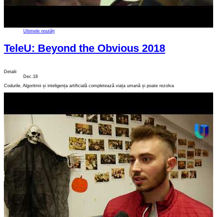
Ultimele noutăți
TeleU: Beyond the Obvious 2018
Detalii
Dec.18
Codurile, Algoritmii și inteligența artificială completează viața umană și poate rezolva