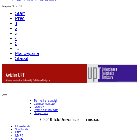
TeleU: Hodoni. Istorie și cultură
Pagina 3 din 12
Start
Prec
1
2
3
4
5
…
Mai departe
Sfârșit
Termeni și condiții
Confidențialitate
Cookies
Promo / Publicitate
Despre noi
© 2019 TeleUniversitatea Timișoara
Ultimele știri
Știri locale
UPT
UMFT
SPORT