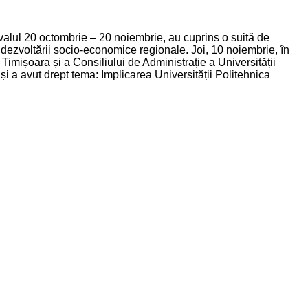
ervalul 20 octombrie – 20 noiembrie, au cuprins o suită de
l dezvoltării socio-economice regionale. Joi, 10 noiembrie, în
Timișoara și a Consiliului de Administrație a Universității
și a avut drept tema: Implicarea Universității Politehnica