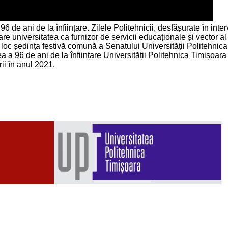
 de ani de la înființare. Zilele Politehnicii, desfășurate în int
are universitatea ca furnizor de servicii educaționale și vector a
loc ședința festivă comună a Senatului Universității Politehnica 
 a 96 de ani de la înființare Universității Politehnica Timișoara 
i în anul 2021.