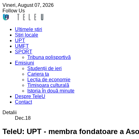
Vineri,
August
07,
2026
Follow Us
Ultimele știri
Știri locale
UPT
UMFT
SPORT
Tribuna polisportivă
Emisiuni
Studenții de ieri
Cariera ta
Lecția de economie
Timișoara culturală
Istoria în două minute
Despre TeleU
Contact
Detalii
Dec.18
TeleU: UPT - membra fondatoare a Asoc