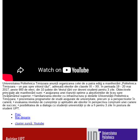
Universitatea Politehnica Timișoara anunță organizarea celei de a patra ediții a manifestării „Politehnica
Timișoara – un pas spre viitorul tău!”, adresată elevilor din clasele IX – XII. În perioada 19‎ - 20 mai
2017, peste 900 de elevi, din 10 județe din Vestul țării vor deveni studenți pentru 3 zile. Obiectivele
principale ale manifestării sunt: • asigurarea unei tranziții optime a absolvenților de liceu spre
învățământul superior; • familiarizarea elevilor cu infrastructura și dotările Universității Politehnica
Timișoara; • prezentarea programelor de studii asigurate de universitate, precum și a perspectivelor în
carieră; • evaluarea nivelului de cunoștințe și aptitudini ale elevilor în perspectiva construirii unei cariere
de succes; • posibilitatea de a dialoga cu studenții universității și de a fi pentru 3 zile în postura de
student UPT.
Prec
Mai departe
cluster sursă: Youtube