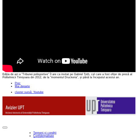
Ediția de azi a ”Tribunei polisportive” îl are ca invitat pe Gabriel Toth, cel care a fost ofițer de presă al
Politehnicii Timișoara din 2012, de la ”momentul Druckeria”, și până la începutul acestui an.
Prec
Mai departe
cluster sursă: Youtube
Termeni și condiții
Confidențialitate