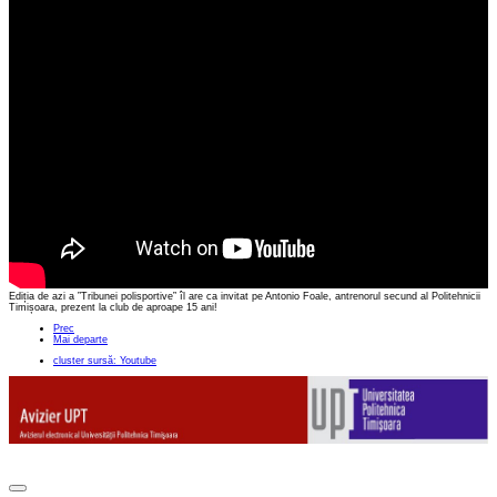
Ediția de azi a ”Tribunei polisportive” îl are ca invitat pe Antonio Foale, antrenorul secund al Politehnicii
Timișoara, prezent la club de aproape 15 ani!
Prec
Mai departe
cluster sursă: Youtube