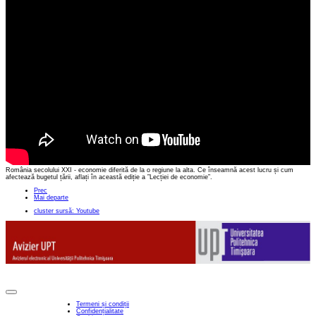
România secolului XXI - economie diferită de la o regiune la alta. Ce înseamnă acest lucru și cum
afectează bugetul țării, aflați în această ediție a ”Lecției de economie”.
Prec
Mai departe
cluster sursă: Youtube
Termeni și condiții
Confidențialitate