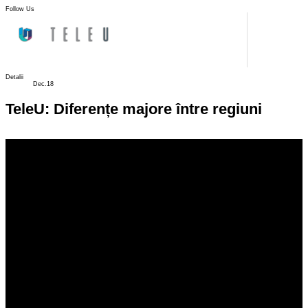
Follow Us
Detalii
Dec.18
TeleU: Diferențe majore între regiuni