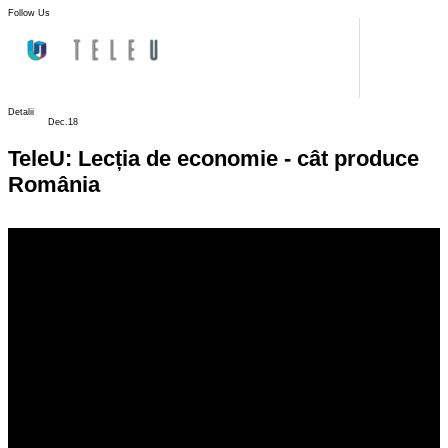
Follow Us
Detalii
Dec.18
TeleU: Lecția de economie - cât produce
România