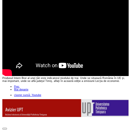
Produsul Intern Brut al unei țări este indicatorul nivelului de trai. Unde se situează România în UE și,
mai important, unde se află județul Timiș, aflați în această ediție a emisiunii Lecția de economie.
Prec
Mai departe
cluster sursă: Youtube