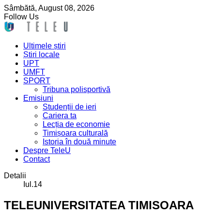
Sâmbătă,
August
08,
2026
Follow Us
Ultimele știri
Știri locale
UPT
UMFT
SPORT
Tribuna polisportivă
Emisiuni
Studenții de ieri
Cariera ta
Lecția de economie
Timișoara culturală
Istoria în două minute
Despre TeleU
Contact
Detalii
Iul.14
TELEUNIVERSITATEA TIMISOARA