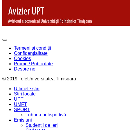
Termeni și condiții
Confidențialitate
Cookies
Promo / Publicitate
Despre noi
© 2019 TeleUniversitatea Timișoara
Ultimele știri
Știri locale
UPT
UMFT
SPORT
Tribuna polisportivă
Emisiuni
Studenții de ieri