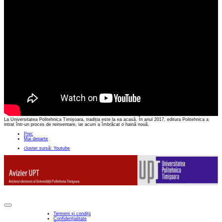
La Universitatea Politehnica Timișoara, tradiția este la ea acasă. În anul 2017, editura Politehnica a
intrat într-un proces de reinventare, iar acum a îmbrăcat o haină nouă.
Prec
Mai departe
cluster sursă: Youtube
Termeni și condiții
Confidențialitate