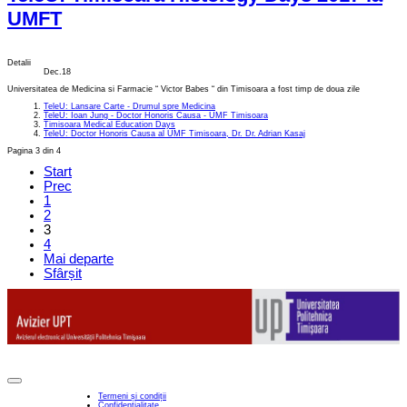
UMFT
Detalii
Dec.18
Universitatea de Medicina si Farmacie “ Victor Babes “ din Timisoara a fost timp de doua zile
TeleU: Lansare Carte - Drumul spre Medicina
TeleU: Ioan Jung - Doctor Honoris Causa - UMF Timisoara
Timisoara Medical Education Days
TeleU: Doctor Honoris Causa al UMF Timisoara, Dr. Dr. Adrian Kasaj
Pagina 3 din 4
Start
Prec
1
2
3
4
Mai departe
Sfârșit
Termeni și condiții
Confidențialitate