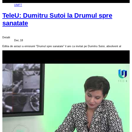
UMFT
TeleU: Dumitru Sutoi la Drumul spre
sanatate
Detalii
Dec.18
Editia de astazi a emisiunii "Drumul spre sanatate" il are ca invitat pe Dumitru Sutoi, absolvent al