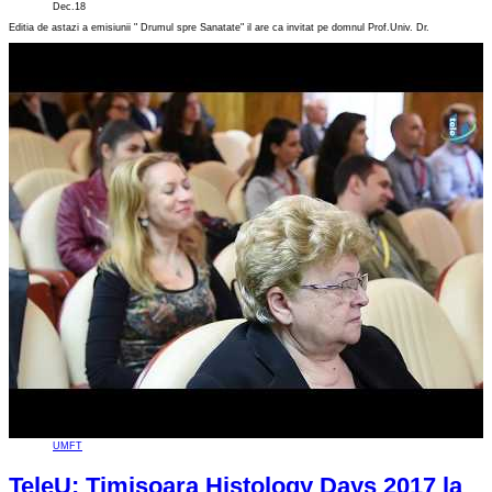
Dec.18
Editia de astazi a emisiunii " Drumul spre Sanatate" il are ca invitat pe domnul Prof.Univ. Dr.
UMFT
TeleU: Timisoara Histology Days 2017 la