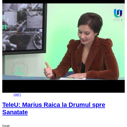
UMFT
TeleU: Marius Raica la Drumul spre
Sanatate
Detalii