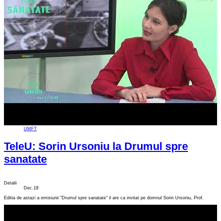
UMFT
TeleU: Sorin Ursoniu la Drumul spre
sanatate
Detalii
Dec.18
Editia de astazi a emisiunii "Drumul spre sanatate" il are ca invitat pe domnul Sorin Ursoniu, Prof.