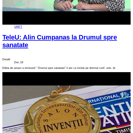
UMFT
TeleU: Alin Cumpanas la Drumul spre
sanatate
Detalii
Dec.18
Editia de astazi a emisiunii " Drumul spre sanatate" il are ca invitat pe domnul conf. univ. dr.