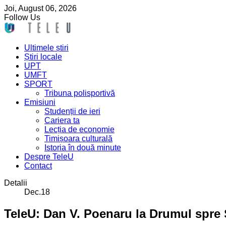
Joi,
August
06,
2026
Follow Us
Ultimele știri
Știri locale
UPT
UMFT
SPORT
Tribuna polisportivă
Emisiuni
Studenții de ieri
Cariera ta
Lecția de economie
Timișoara culturală
Istoria în două minute
Despre TeleU
Contact
Detalii
Dec.18
TeleU: Dan V. Poenaru la Drumul spre 