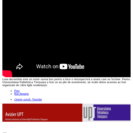
Luna decembrie este un motiv numai bun pentru a face o retrospectivă a anului care se încheie. Pentru
Universitatea Politehnica Timișoara a fost un an plin de evenimente, iar multe dintre acestea au fost
organizate de către ligile studențești.
Prec
Mai departe
cluster sursă: Youtube