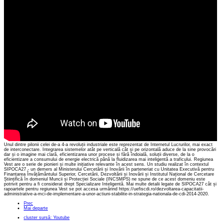
Unul dintre pilonii celei de-a 4-a revoluții industriale este reprezentat de Internetul Lucrurilor, mai exact
de interconectare. Integrarea sistemelor atât pe verticală cât și pe orizontală aduce de la sine provocări
dar și o imagine mai clară, eficientizarea unor procese și fără îndoială, soluții diverse, de la o
eficientizare a consumului de energie electrică până la fluidizarea mai inteligentă a traficului. Regiunea
Vest are o serie de pionieri și multe inițiative relevante în acest sens. Un studiu realizat în contextul
SIPOCA27 - un demers al Ministerului Cercetării și Inovării în parteneriat cu Unitatea Executivă pentru
Finanțarea Învățământului Superior, Cercetării, Dezvoltării și Inovării și Institutul Național de Cercetare
Științifică în domeniul Muncii și Protecției Sociale (INCSMPS) ne spune de ce acest domeniu este
potrivit pentru a fi considerat drept Specializare Inteligentă. Mai multe detalii legate de SIPOCA27 cât și
rapoartele pentru regiunea Vest se pot accesa urmărind https://uefiscdi.ro/dezvoltarea-capacitatii-
administrative-a-mci-de-implementare-a-unor-actiuni-stabilite-in-strategia-nationala-de-cdi-2014-2020.
Prec
Mai departe
cluster sursă: Youtube