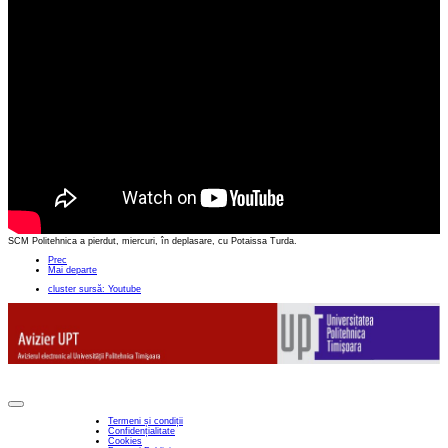
SCM Politehnica a pierdut, miercuri, în deplasare, cu Potaissa Turda.
Prec
Mai departe
cluster sursă: Youtube
Termeni și condiții
Confidențialitate
Cookies