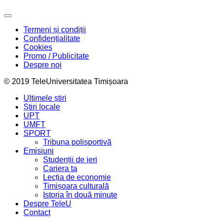
Termeni și condiții
Confidențialitate
Cookies
Promo / Publicitate
Despre noi
© 2019 TeleUniversitatea Timișoara
Ultimele știri
Știri locale
UPT
UMFT
SPORT
Tribuna polisportivă
Emisiuni
Studenții de ieri
Cariera ta
Lecția de economie
Timișoara culturală
Istoria în două minute
Despre TeleU
Contact