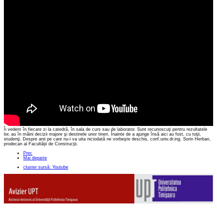
Îi vedem în fiecare zi la catedră, în sala de curs sau de laborator. Sunt recunoscuţi pentru rezultatele
lor, au în mâini decizii majore şi destinele unor tineri. Înainte de a ajunge însă aici au fost, cu toţii,
studenţi. Despre anii pe care nu-i va uita niciodată ne vorbeşte deschis, conf.univ.dr.ing. Sorin Herban,
prodecan al Facultăţii de Construcţii.
Prec
Mai departe
cluster sursă: Youtube