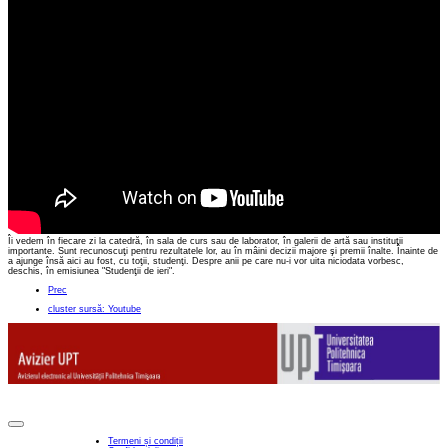
Îi vedem în fiecare zi la catedră, în sala de curs sau de laborator, în galerii de artă sau instituţii
importante. Sunt recunoscuţi pentru rezultatele lor, au în mâini decizii majore şi premii înalte. Înainte de
a ajunge însă aici au fost, cu toţii, studenţi. Despre anii pe care nu-i vor uita niciodata vorbesc,
deschis, în emisiunea "Studenţii de ieri".
Prec
cluster sursă: Youtube
Termeni și condiții