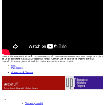
Noua ediție a emisiunii aduce în fața dumneavoastră povestea unei tinere care a avut curajul de a pleca
pe un alt continent în căutarea succesului. Astăzi, Carmen Simon este un om împlinit din toate
punctele de vedere și a venit în platou pentru a ne oferi cheia succesului.
Prec
Mai departe
cluster sursă: Youtube
Termeni și condiții