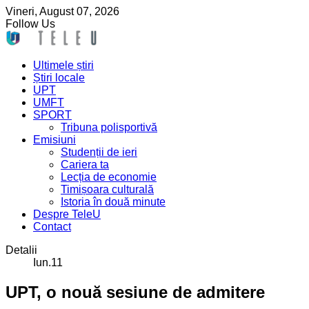
Vineri,
August
07,
2026
Follow Us
Ultimele știri
Știri locale
UPT
UMFT
SPORT
Tribuna polisportivă
Emisiuni
Studenții de ieri
Cariera ta
Lecția de economie
Timișoara culturală
Istoria în două minute
Despre TeleU
Contact
Detalii
Iun.11
UPT, o nouă sesiune de admitere