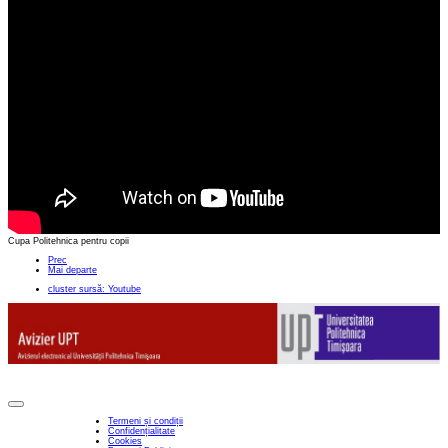
Cupa Politehnica pentru copii
Prec
Mai departe
cluster sursă: Youtube
Termeni și condiții
Confidențialitate
Cookies