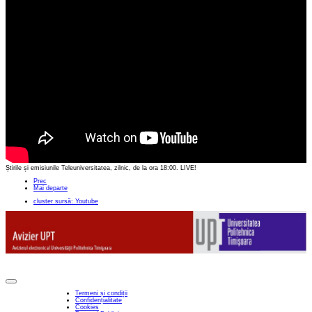
Știrile și emisiunile Teleuniversitatea, zilnic, de la ora 18:00. LIVE!
Prec
Mai departe
cluster sursă: Youtube
Termeni și condiții
Confidențialitate
Cookies