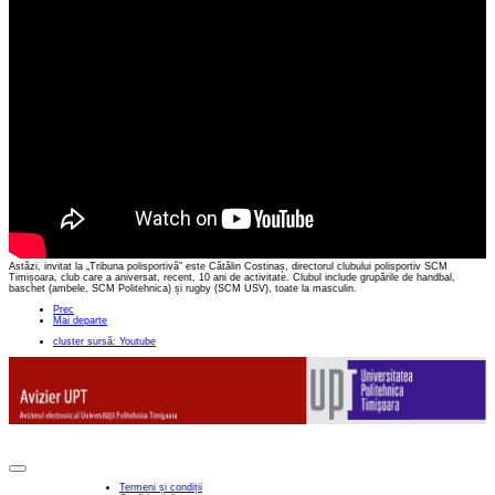
Astăzi, invitat la „Tribuna polisportivă” este Cătălin Costinaș, directorul clubului polisportiv SCM
Timișoara, club care a aniversat, recent, 10 ani de activitate. Clubul include grupările de handbal,
baschet (ambele, SCM Politehnica) și rugby (SCM USV), toate la masculin.
Prec
Mai departe
cluster sursă: Youtube
Termeni și condiții