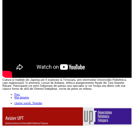
Cultura și tradițiile din Japonia pot fi explorate la Timișoara, prin intermediul Universității Politehnica,
care organizează, în premieră, cursuri de ikebana, tehinca aranjamentelor florale din Țara Soarelui
Răsare. Participanții vor primi îndrumare din partea unui specialist și vor învăța una dintre cele mai
clasice forme de artă din Orientul Îndepărtat, veche de peste un mileniu.
Prec
Mai departe
cluster sursă: Youtube