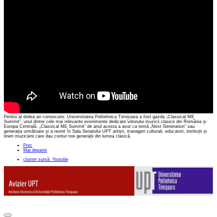
Pentru al doilea an consecutiv, Universitatea Politehnica Timișoara a fost gazda „Classical ME
Summit”, unul dintre cele mai relevante evenimente dedicate viitorului muzicii clasice din România și
Europa Centrală. „Classical ME Summit” de anul acesta a avut ca temă „Next Generation” sau
generația următoare și a reunit în Sala Senatului UPT artiști, manageri culturali, educatori, instituții și
tineri muzicieni care dau contur noii generații din lumea clasică.
Prec
Mai departe
cluster sursă: Youtube