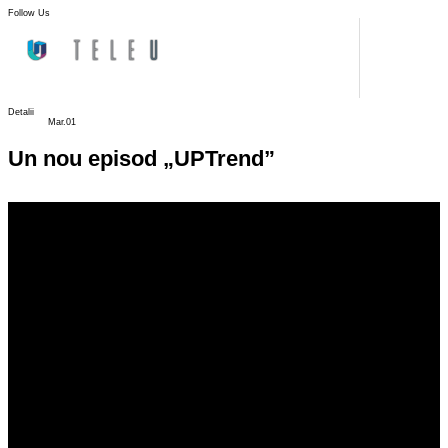
Follow Us
Detalii
Mar.01
Un nou episod „UPTrend”