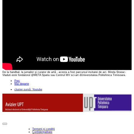
De la handbal, la jurnalist și curator de artă - acesta a fost parcursul invitatei de azi. Mirela Stoeac-
Vladuti este fondatorul @META Spatiu sau Centrul MV sci-art dUniversitatea Politehnica Timisoara.
Prec
Mai departe
cluster sursă: Youtube
Termeni și condiții
Confidențialitate