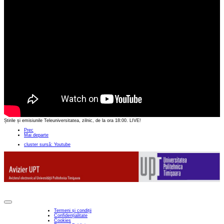
Știrile și emisiunile Teleuniversitatea, zilnic, de la ora 18:00. LIVE!
Prec
Mai departe
cluster sursă: Youtube
Termeni și condiții
Confidențialitate
Cookies