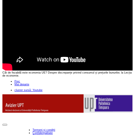
Cât de fezabilă este economia UE? Despre discrepanțe privind consumul și prețurile bunurilor, la Lecția
de economie.
Prec
Mai departe
cluster sursă: Youtube
Termeni și condiții
Confidențialitate