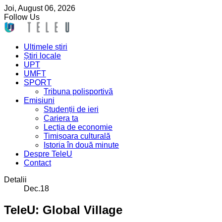
Joi,
August
06,
2026
Follow Us
Ultimele știri
Știri locale
UPT
UMFT
SPORT
Tribuna polisportivă
Emisiuni
Studenții de ieri
Cariera ta
Lecția de economie
Timișoara culturală
Istoria în două minute
Despre TeleU
Contact
Detalii
Dec.18
TeleU: Global Village