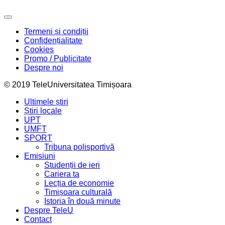
Termeni și condiții
Confidențialitate
Cookies
Promo / Publicitate
Despre noi
© 2019 TeleUniversitatea Timișoara
Ultimele știri
Știri locale
UPT
UMFT
SPORT
Tribuna polisportivă
Emisiuni
Studenții de ieri
Cariera ta
Lecția de economie
Timișoara culturală
Istoria în două minute
Despre TeleU
Contact