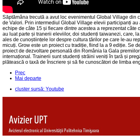
Săptămâna trecută a avut loc evenimentul Global Village din ca
de Valori. Prin intermediul Global Village elevii participanți au 
echipe de câte 15 și fiecare dintre acestea a reprezentat câte 
au luat parte și tranerii eleviilor, doi studenți taiwanezi, care, 
ales de cunoștiințele lor despre cultura țărilor pe care le-au rep
micuți. Grow este un proiect cu tradiție, fiind la a 9 ediție. S
proiect de dezvoltare personală din România la Gala premiilor
internațional. Trainerii sunt studenți străini veniți în țară și pr
plătească o taxă de înscriere și să fie cunoscători de limba en
Prec
Mai departe
cluster sursă: Youtube