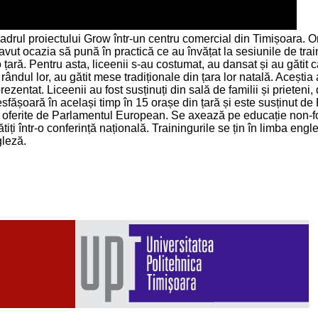
drul proiectului Grow într-un centru comercial din Timișoara. O
avut ocazia să pună în practică ce au învățat la sesiunile de train
o țară. Pentru asta, liceenii s-au costumat, au dansat și au găti
la rândul lor, au gătit mese tradiționale din țara lor natală. Acești
rezentat. Liceenii au fost susținuți din sală de familii și prieteni
e desfășoară în același timp în 15 orașe din țară și este susținut
 oferite de Parlamentul European. Se axează pe educație non-for
egătiți într-o conferință națională. Trainingurile se țin în limba en
gleză.