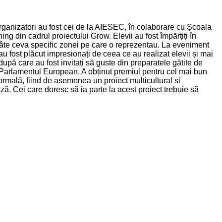
rganizatori au fost cei de la AIESEC, în colaborare cu Școala
ing din cadrul proiectului Grow. Elevii au fost împărțiți în
t câte ceva specific zonei pe care o reprezentau. La eveniment
a au fost plăcut impresionați de ceea ce au realizat elevii și mai
, după care au fost invitați să guste din preparatele gătite de
 de Parlamentul European. A obținut premiul pentru cel mai bun
mală, fiind de asemenea un proiect multicultural si
gleză. Cei care doresc să ia parte la acest proiect trebuie să